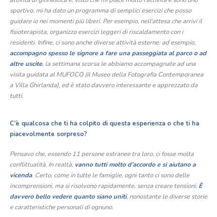
attività di ginnastica e, visto che mi piace molto l’attività e sono uno
sportivo, mi ha dato un programma di semplici esercizi che posso
guidare io nei momenti più liberi. Per esempio, nell’attesa che arrivi il
fisioterapista, organizzo esercizi leggeri di riscaldamento con i
residenti. Infine, ci sono anche diverse attività esterne: ad esempio,
accompagno spesso le signore a fare una passeggiata al parco o ad
altre uscite
, la settimana scorsa le abbiamo accompagnate ad una
visita guidata al MUFOCO (il Museo della Fotografia Contemporanea
a Villa Ghirlanda), ed è stato davvero interessante e apprezzato da
tutti.
C’è qualcosa che ti ha colpito di questa esperienza o che ti ha
piacevolmente sorpreso?
Pensavo che, essendo 11 persone estranee tra loro, ci fosse molta
conflittualità. In realtà,
vanno tutti molto d’accordo e si aiutano a
vicenda
. Certo, come in tutte le famiglie, ogni tanto ci sono delle
incomprensioni, ma si risolvono rapidamente, senza creare tensioni.
È
davvero bello vedere quanto siano uniti
, nonostante le diverse storie
e caratteristiche personali di ognuno.