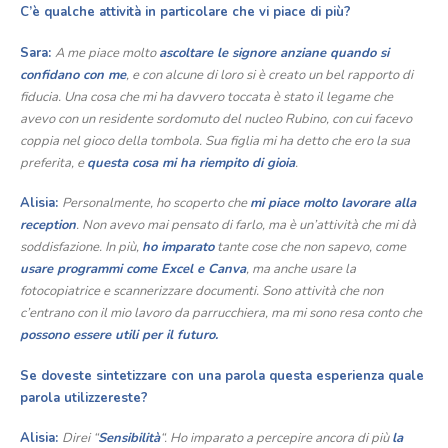
C’è qualche attività in particolare che vi piace di più?
Sara:
A me piace molto
ascoltare le signore anziane quando si
confidano con me
, e con alcune di loro si è creato un bel rapporto di
fiducia. Una cosa che mi ha davvero toccata è stato il legame che
avevo con un residente sordomuto del nucleo Rubino, con cui facevo
coppia nel gioco della tombola. Sua figlia mi ha detto che ero la sua
preferita, e
questa cosa mi ha riempito di gioia
.
Alisia:
Personalmente, ho scoperto che
mi piace molto lavorare alla
reception
. Non avevo mai pensato di farlo, ma è un’attività che mi dà
soddisfazione. In più,
ho imparato
tante cose che non sapevo, come
usare programmi come Excel e Canva
, ma anche usare la
fotocopiatrice e scannerizzare documenti. Sono attività che non
c’entrano con il mio lavoro da parrucchiera, ma mi sono resa conto che
possono essere utili per il futuro.
Se doveste sintetizzare con una parola questa esperienza quale
parola utilizzereste?
Alisia:
Direi “
Sensibilità
“. Ho imparato a percepire ancora di più
la