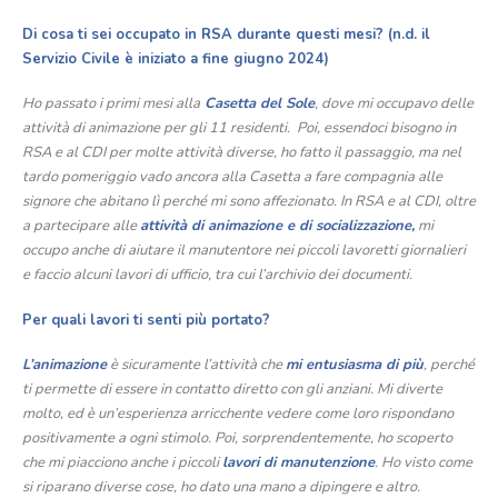
Di cosa ti sei occupato in RSA durante questi mesi? (n.d. il
Servizio Civile è iniziato a fine giugno 2024)
Ho passato i primi mesi alla
Casetta del Sole
, dove mi occupavo delle
attività di animazione per gli 11 residenti. Poi, essendoci bisogno in
RSA e al CDI per molte attività diverse, ho fatto il passaggio, ma nel
tardo pomeriggio vado ancora alla Casetta a fare compagnia alle
signore che abitano lì perché mi sono affezionato. In RSA e al CDI, oltre
a partecipare alle
attività di animazione e di socializzazione,
mi
occupo anche di aiutare il manutentore nei piccoli lavoretti giornalieri
e faccio alcuni lavori di ufficio, tra cui l’archivio dei documenti.
Per quali lavori ti senti più portato?
L’animazione
è sicuramente l’attività che
mi entusiasma di più
, perché
ti permette di essere in contatto diretto con gli anziani. Mi diverte
molto, ed è un’esperienza arricchente vedere come loro rispondano
positivamente a ogni stimolo. Poi, sorprendentemente, ho scoperto
che mi piacciono anche i piccoli
lavori di manutenzione
. Ho visto come
si riparano diverse cose, ho dato una mano a dipingere e altro.