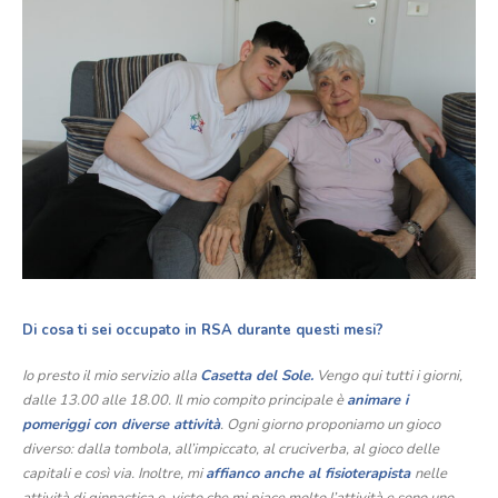
Di cosa ti sei occupato in RSA durante questi mesi?
Io presto il mio servizio alla
Casetta del Sole.
Vengo qui tutti i giorni,
dalle 13.00 alle 18.00. Il mio compito principale è
animare i
pomeriggi con diverse attività
. Ogni giorno proponiamo un gioco
diverso: dalla tombola, all’impiccato, al cruciverba, al gioco delle
capitali e così via. Inoltre, mi
affianco anche al fisioterapista
nelle