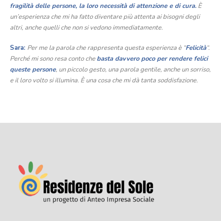
fragilità delle persone, la loro necessità di attenzione e di cura.
È
un’esperienza che mi ha fatto diventare più attenta ai bisogni degli
altri, anche quelli che non si vedono immediatamente.
Sara:
Per me la parola che rappresenta questa esperienza è “
Felicità
“.
Perché mi sono resa conto che
basta davvero poco per rendere felici
queste persone
, un piccolo gesto, una parola gentile, anche un sorriso,
e il loro volto si illumina. È una cosa che mi dà tanta soddisfazione.