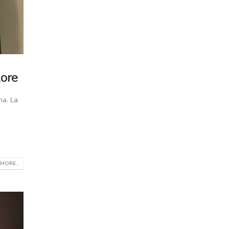
lore
na. La
MORE...