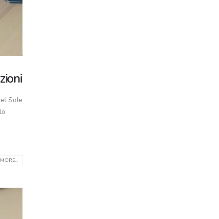
zioni
del Sole
lo
MORE...