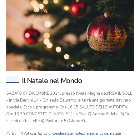
Il Natale nel Mondo
SABATO 07 DICEMBRE 2024, presso l'Aula Magna dell'RSA IL SOLE
- in Via Bernini 14 - Cinisello Balsamo, si terrà una giornata davvero
speciale. Ecco il programma: Ore 16.15 SALUTO DELLE AUTORITA'
Ore 16.30 CONCERTO DI NATALE 1) La Piva 2) Adeste Fidelis 3) Tu
scendi dalle stelle 4) Pastorale 5) Gloria 6)...
By
Articoli
coro
,
corodinatale
,
festeggiamo
,
musica
,
natale