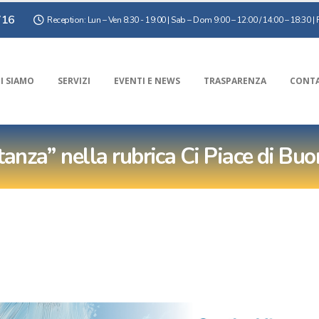
716
Reception: Lun – Ven 8:30 - 19:00 | Sab – Dom 9:00 – 12:00 / 14:00 – 18:30 | F
I SIAMO
SERVIZI
EVENTI E NEWS
TRASPARENZA
CONTA
stanza” nella rubrica Ci Piace di B