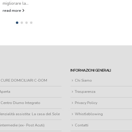
migliorare la...
read more
INFORMAZIONI GENERALI
– CURE DOMICILIARI C-DOM
Chi Siamo
Aperta
Trasparenza
 Centro Diurno Integrato
Privacy Policy
enzialità assistita: La casa del Sole
Whistleblowing
intermedie (ex- Post Acuti)
Contatti