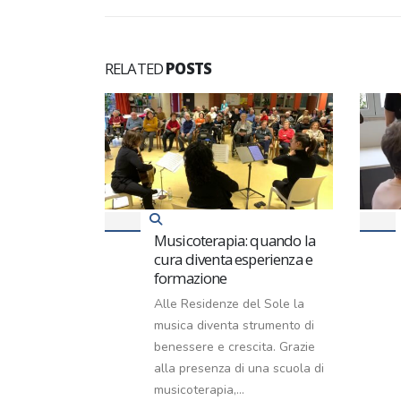
RELATED
POSTS
ità di
Musicoterapia: quando la
cura diventa esperienza e
formazione
00 Giochiamo
Alle Residenze del Sole la
 catechismo di
musica diventa strumento di
salone Ore
benessere e crescita. Grazie
 musicale con
alla presenza di una scuola di
elli in...
musicoterapia,...